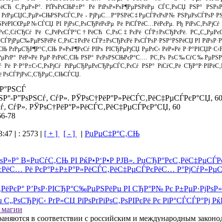
ЅРёСЋ С‚РµР»Р°. РҐРѕРґСЊР±Р° Рё РїРѕР»РѕР¶РµРЅРёРµ СЃС‚РѕСЏ РЅР° РЅР
РґРµСЏС‚РµР»СЊРЅРѕСЃС‚Рё - РјРµС…Р°РЅРёС‡РµСЃРєРѕР№ РЅРµРѕСЃРѕР·
РёРІС€РµР№СЃСЏ РІ РјРѕС‚РѕСЂРёРєРµ Рё РїСЃРёС…РёРєРµ. Рђ РїРѕС‚РѕРјСѓ
єС‚СѓСЂСѓ Рё С„РёРєСЃР°С†РёСЋ С‚РѕС‡РєРё СЃР±РѕСЂРєРё. Р­С„С„РµР
ЃРјРµС‰РµРЅРёРё С‚РѕС‡РєРё СЃР±РѕСЂРєРё РѕСЃРѕР·РЅР°РЅРёСЏ РІ РїРѕР·Рё
ЃСЊ РґРµСЂР¶Р°С‚СЊ Р»РѕР¶РєСѓ РІРѕ РІСЂРµРјСЏ РµРґС‹ РёР»Рё Р·Р°РІСЏР·С
їРµРґР° РёР»Рё РµР·РґРёС‚СЊ РЅР° РєРѕРЅСЊРєР°С…. Р­С‚Рѕ РѕС‰СѓС‰РµРЅР
 Рё Р·Р°Р±С‹С‚РѕРјСѓ РїРµСЂРµРєСЂРµСЃС‚РєСѓ РЅР° РїСѓС‚Рё СЂР°Р·РІРёС‚
Рё РѕСЃРјРѕС‚СЂРµС‚СЊСЃСЏ.
ЅР°РЅСЃ
І-РЅР°-Р”РѕРЅСѓ, СѓР». РЎРѕС†РёР°Р»РёСЃС‚РёС‡РµСЃРєР°СЏ, 6
РЅСѓ, СѓР». РЎРѕС†РёР°Р»РёСЃС‚РёС‡РµСЃРєР°СЏ, 60
66-78
3:47
|
: 2573
|
[ + ]
[ - ]
|
РџРµС‡Р°С‚СЊ
Р»Р° В«РџСѓС‚СЊ РІ РќР•Р‘Р•Р РЈВ». РџСЂР°РєС‚РёС‡РµСЃРє
ёС… Рё РєР°Р±Р±Р°Р»РёСЃС‚РёС‡РµСЃРєРёС… Р°РјСѓР»РµС‚Р
РёРєР° Р’РѕР·РІСЂР°С‰РµРЅРёРµ РІ СЂР°Р№ Рє Р±РµР·РјРѕР»
 С„РѕСЂРјС‹ РґР»СЏ РїРѕРґРіРѕС‚РѕРІРєРё Рє РїР°СЃСЃР°Рј 
е магии
охраняются в соответствии с российским и международным законо