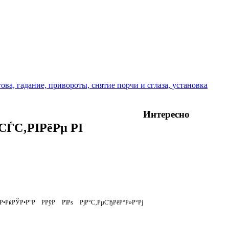
Интересно
СЃС‚РІРёРµ РІ
ќРЎР•Р“Р РРўР РїРѕ РјР°С‚РµСЂРёР°Р»Р°Рј