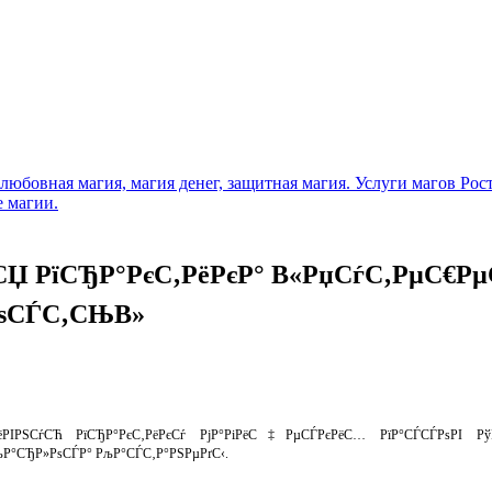
СЏ РїСЂР°РєС‚РёРєР° В«РџСѓС‚РµС€Рµ
РѕСЃС‚СЊВ»
ёРІРЅСѓСЋ РїСЂР°РєС‚РёРєСѓ РјР°РіРёС‡РµСЃРєРёС… РїР°СЃСЃРѕРІ РўР•Р
РљР°СЂР»РѕСЃР° РљР°СЃС‚Р°РЅРµРґС‹.