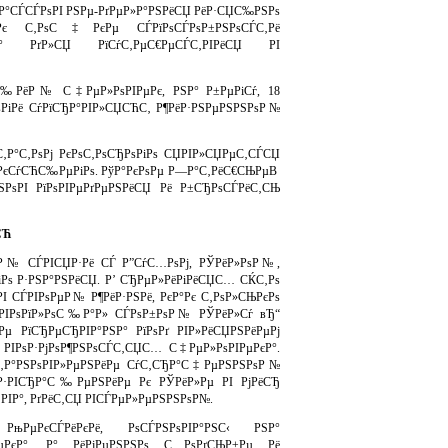
РїР°СЃСЃРѕРІ РЅРµ-РґРµР»Р°РЅРёСЏ РёР·СЏС‰РЅРѕ
, Рє С‚РѕС‡РєРµ СЃРїРѕСЃРѕР±РЅРѕСЃС‚Рё
РІР° РґР»СЏ РїСѓС‚РµС€РµСЃС‚РІРёСЏ РІ
‰РёР№ С‡РµР»РѕРІРµРє, РЅР° Р±РµРіСѓ, 18
РѕРіРё СѓРїСЂР°РІР»СЏСЋС‚ Р¶РёР·РЅРµРЅРЅРѕР№
‚Р°С‚РѕРј РєРѕС‚РѕСЂРѕРіРѕ СЏРІР»СЏРµС‚СЃСЏ
РёРєСѓСЋС‰РµРіРѕ. РўР°РєРѕРµ Р—Р°С‚РёС€СЊРµВ
РѕРІ РїРѕРІРµРґРµРЅРёСЏ Рё Р±СЂРѕСЃРёС‚СЊ
СЋ
јРѕР№ СЃРІСЏР·Рё СЃ Р”СѓС…РѕРј, РЎРёР»РѕР№,
іРѕ Р·РЅР°РЅРёСЏ. Р’ СЂРµР»РёРіРёСЏС… СЌС‚Рѕ
РІ СЃРІРѕРµР№ Р¶РёР·РЅРё, РєР°Рє С‚РѕР»СЊРєРѕ
 РІРѕРїР»РѕС‰Р°Р» СЃРѕР±РѕР№ РЎРёР»Сѓ вЂ“
Рµ РїСЂРµСЂРІР°РЅР° РїРѕРґ РІР»РёСЏРЅРёРµРј
 РІРѕР·РјРѕР¶РЅРѕСЃС‚СЏС… С‡РµР»РѕРІРµРєР°.
ЃС‚Р°РЅРѕРІР»РµРЅРёРµ СѓС‚СЂР°С‡РµРЅРЅРѕР№
РѕР·РІСЂР°С‰РµРЅРёРµ Рє РЎРёР»Рµ РІ РјРёСЂ
ІР°, РґРёС‚СЏ РІСЃРµР»РµРЅРЅРѕР№.
њРµРєСЃРёРєРё, РѕСЃРЅРѕРІР°РЅС‹ РЅР°
РµРєР°, Р° РёРјРµРЅРЅРѕ С…РѕРґСЊР±Рµ Рё