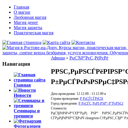
Главная
О магии
Любовная магия
Магия денег
Магия защиты
Практическая магия
Афиша
»
РџСЂР°РєС‚РёРєРё
Навигация
РРЅС‚РµРЅСЃРёРІРЅР°
Р±РµСЃРєРѕРЅРµС‡РЅ
Главная
Дата проведения: 12.12.09 - 13.12.09 в
Новости
Страна проведения:
Р РѕСЃСЃРёСЏ
Город проведения:
Р РѕСЃС‚РѕРІ-РЅР°-Р”РѕРЅСѓ
Стоимость:
Семинары и
РџСЂРёРіР»Р°С€Р°РµРј РЅР° РёРЅС‚РµРЅСЃР
тренинги
СЃРµРјРёРЅР°СЂРѕРІ cleargreen С†РµРЅС‚СЂР° 
Фотогалерея