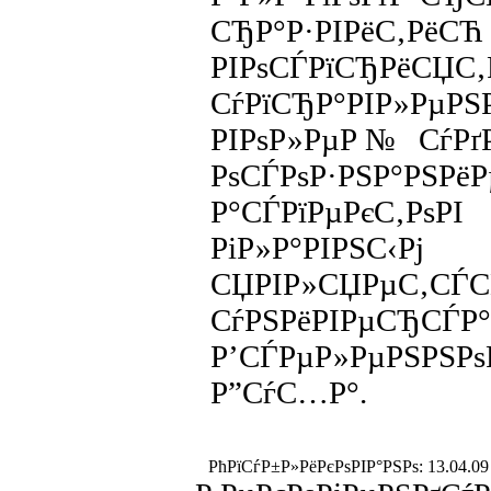
СЂР°Р·РІРёС
РІРѕСЃРїСЂРёСЏС
СѓРїСЂР°РІР»РµРЅ
РІРѕР»РµР№ СѓРґ
РѕСЃРѕР·РЅР°РЅ
Р°СЃРїРµРєС‚Рѕ
РіР»Р°РІРЅС‹
СЏРІР»СЏРµС‚С
СѓРЅРёРІРµСЂ
Р’СЃРµР»РµРЅРЅРѕР
Р”СѓС…Р°.
РћРїСѓР±Р»РёРєРѕРІР°РЅРѕ: 13.04.09