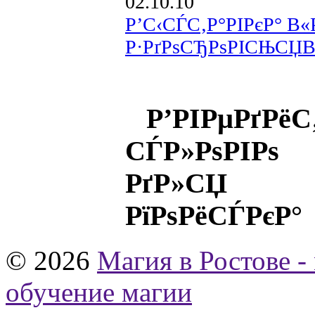
02.10.10
Р’С‹СЃС‚Р°РІРєР° В«
Р·РґРѕСЂРѕРІСЊСЏВ»
Р’РІРµРґРёС
СЃР»РѕРІРѕ
РґР»СЏ
РїРѕРёСЃРєР°
© 2026
Магия в Ростове -
обучение магии