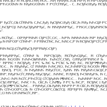
СЋ РіРѕСЂСѓ Рё РїСЂРѕСЃРёРј РґСѓС…РѕРІ РїРѕРјРѕС‡СЊ РЅР°Рј Рё РЅР°С€РµР
±Р°Р±СѓС€РєРё Рё РґРµРґСѓС€РєРё. Р Р°СЃСЃРІРµС‚ - С…РѕСЂРѕС€РµРµ РІСЂР
РєР° РµСЃС‚СЊ СЃРІРѕР№ С‚РѕС‚РµРј. РџСЂРёС‡РµРј СЌС‚Рѕ РЅРµ РѕР±СЏР·Р°С‚
‚РѕСЂР°СЏ РѕР±РµСЂРµРіР°РµС‚ Рё РїРѕРјРѕРіР°РµС‚. Р’РЅСѓС‚СЂРµРЅРЅС
є".
Њ РІСЃРµС… С€Р°РјР°РЅРѕРІ СЂР°СЃС‚СѓС‚ - РєР°Рє РёРіРѕР»РєРё РЅР° РґР
Рё РЅР°С€Р° СЃРёР»Р° - Р·Р°РІРёСЃРёС‚ РѕС‚ РѕРїС‹С‚Р° Рё РїСЂРёСЂР°СЃС‚Р°РµС
µРЅРё РќСЏ (СЃРµРІРµСЂ РўР°Р№РјС‹СЂР°)
ЅР°РґРµРІР°РµС‚ СЃРІРѕР№ РЅР°СЂСЏРґ, РІСЃРµР»СЏРµС‚ РІ СЃРµР±
РєРё РґСѓС€Рё Р±РѕР»СЊРЅРѕРіРѕ. РљРѕСЃС‚СЋРј, СѓРІРµС€Р°РЅРЅС‹Р№ Р
Р° РїР°РЅС†РёСЂРµРј, Р·Р°С‰РёС‰Р°СЋС‰РёРј РѕС‚ РІСЂР°Р¶РґРµР±РЅ
ІС‹С… Рё РІРµРґРµС‚ СЃ РЅРёРјРё Р±РёС‚РІСѓ, РѕС‚Р±РёРІР°СЏ РґСѓС€Рё Р¶Р
Р№ РјРёСЂ. Р”СѓС…Рё Р»РµРіРєРѕ РЅРµСЃСѓС‚ РµРіРѕ РїРѕ РЅРµРѕР±СЉ
РІРґР°, РґРµР№СЃС‚РІРёРµ РїРµСЂРµС…РѕРґРёС‚ РІ РјРёСЂ Р»СЋРґРµР№, Рё С‚
‚РѕР±С‹ РѕРЅ РѕСЃС‚Р°Р»СЃСЏ СЃСЂРµРґРё Р¶РёРІС‹С…. РљРѕРіРґР° РґСѓС…Рё 
РєСЂС‹РІР°РµС‚ Р»РёС†Рѕ, СЌС‚Рѕ С‚РѕР¶Рµ Р·Р°С‰РёС‚Р°, РїСЂРёС‡РµРј
ѕРєСЂСѓР¶Р°СЋС‰РёС…. Р’РёРґРµС‚СЊ РµРіРѕ РіР»Р°Р·Р° РІ СЌС‚Рѕ РІСЂРµР
Рѕ СЃР»СѓС€Р°С‚СЊ Рё СЃР»СѓС€Р°С‚СЊСЃСЏ. РЁР°РјР°РЅ РјРѕР¶РµС‚ РѕС
Сѓ РґРѕ СѓР±РёР№СЃС‚РІР°...