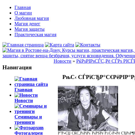
Главная
О магии
Любовная магия
Магия денег
Магия защиты
Практическая магия
Новости
»
РќРѕРІРѕСЃС‚Рё СЃРѕ РІСЃ
Навигация
РњС‹ СЃРїСЂР°С€РёРІР°РµР
Главная
Новости
Семинары и
тренинги
Фотогалерея
Р”Р»СЏ СЌС‚РѕРіРѕ РѕРЅРё Р±С‹Р»Рё СЂРѕР¶Р