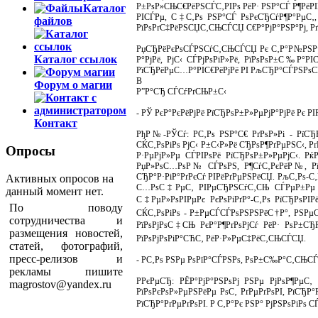
Р±РѕР»СЊС€РёРЅСЃС‚РІРѕ РёР· РЅР°СЃ Р¶РёР
Каталог
РІСЃРµ, С‡С‚Рѕ РЅР°СЃ РѕРєСЂСѓР¶Р°РµС‚,
файлов
РїРѕРґС‡РёРЅСЏС‚СЊСЃСЏ С€Р°РјР°РЅР°Рј, Р
РџСЂРёРєРѕСЃРЅСѓС‚СЊСЃСЏ Рє С‚Р°Р№РЅР
Каталог ссылок
Р°РјРё, РјС‹ СЃРјРѕРіР»Рё, РїРѕРѕР±С‰Р°
РїСЂРёРµС…Р°РІС€РёРјРё РІ РљСЂР°СЃРЅРѕСЏ
В
Форум о магии
Р”Р°СЂ СЃСѓРґСЊР±С‹
- РЎ РєР°РєРёРјРё РїСЂРѕР±Р»РµРјР°РјРё Рє Р
Контакт
РђР№-РЎСѓ: Р­С‚Рѕ РЅР°С€ РґРѕР»Рі - РїС
СЌС‚РѕРіРѕ РјС‹ Р±С‹Р»Рё СЂРѕР¶РґРµРЅС‹, Рґ
Опросы
Р·РµРјР»Рµ СЃРІРѕРё РїСЂРѕР±Р»РµРјС‹. Р
РџР»РѕС…РѕР№ СЃРѕРЅ, Р¶СѓС‚РєРёР№, Рї
СЂР°Р·РіР°РґРєСѓ РІРёРґРµРЅРёСЏ. РљС‚Рѕ-С‚
Активных опросов на
С…РѕС‡РµС‚ РІРµСЂРЅСѓС‚СЊ СЃРµР±Рµ СЂР
данный момент нет.
С‡РµР»РѕРІРµРє РєРѕРіРґР°-С‚Рѕ РїСЂРѕРІР
По поводу
СЌС‚РѕРіРѕ - Р±РµСЃСЃРѕРЅРЅРёС†Р°, РЅРµС
сотрудничества и
РїРѕРјРѕС‡СЊ РєР°Р¶РґРѕРјСѓ РёР· РѕР±С
размещения новостей,
РїРѕРјРѕРіР°СЋС‚ РёР·Р»РµС‡РёС‚СЊСЃСЏ.
статей, фотографий,
пресс-релизов и
- Р­С‚Рѕ РЅРµ РѕРїР°СЃРЅРѕ, РѕР±С‰Р°С‚СЊС
рекламы пишите
Р­РєРµСЂ: РЁР°РјР°РЅРѕРј РЅРµ РјРѕР¶Р
magrostov@yandex.ru
РїРѕРєРѕР»РµРЅРёРµ РѕС‚ РґРµРґРѕРІ, РїСЂ
РїСЂР°РґРµРґРѕРІ. Р С‚Р°Рє РЅР° РјРЅРѕРіРѕ 